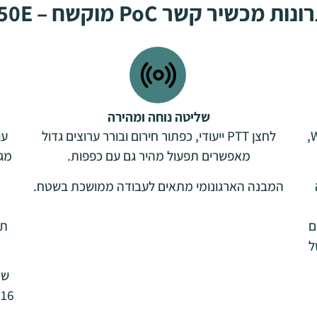
נות מכשיר קשר PoC מוקשח – P50E
שליטה נוחה ומהירה
תומך בתקשורת מיידית על גבי רשתות LTE ו־Wi-Fi,
לחצן PTT ייעודי, כפתור חירום ובורר ערוצים גדול
מאפשרים תפעול מהיר גם עם כפפות.
המבנה הארגונומי מתאים לעבודה ממושכת בשטח.
ם
תק
ית כוללת (TIS) של
6