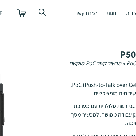
E
ירות
חנות
יצירת קשר
»
מכשיר קשר PoC מוקשח
P50E הוא מכשיר קשר מקצועי בטכנולוגיית PoC (Push-to-Talk over Cellular),
ירותים מוניציפליים.
 Push-to-Talk מיידית על גבי רשת סלולרית עם מערכת
ט וזמן עבודה ממושך. למכשיר מסך
ימה.
 אמינות, שמע ברור ותפעול מהיר