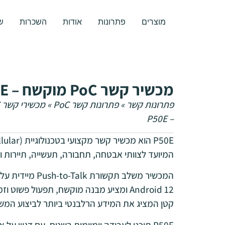
לתוכן
מוצרים
פתרונות
אודות
השכרות
ש
מכשיר קשר PoC מוקשח – P50E
פתרונות קשר
»
פתרונות קשר PoC
»
מכשירי קשר PoC
– P50E
המיועד לצוותי אבטחה, תחבורה, תעשייה, תיירות וש
המכשיר משלב תקשורת
Android 12 ומציע מבנה מוקשח, תפעול פשו
קטן המציג את המידע הרלבנטי ביותר לביצוע המש
P50E תוכנן לעבודה יומיומית בשטח, עם דגש על