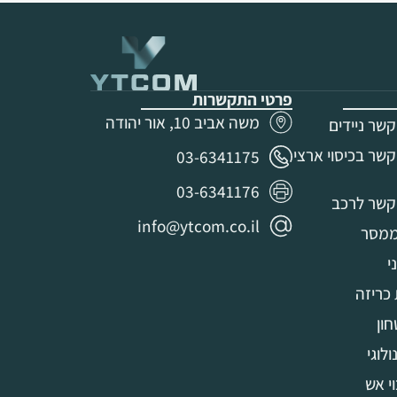
פרטי התקשרות
משה אביב 10, אור יהודה
שר ניידים
שר בכיסוי ארצי
03-6341175
03-6341176
קשר לרכב
info@ytcom.co.il
ממסר
י
כריזה
ון
לוגי
י אש