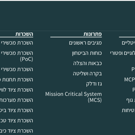
פתרונות
השכרות
טליים
מגיבים ראשונים
השכרת מכשירי ק
גיים ופטורי
כוחות הביטחון
השכרת מכשירי ק
(PoC)
כבאות והצלה
השכרת מכשירי 
בקרה ושליטה
השכרת תחנות 
גז ודלק
P
השכרת ציוד לווינ
Mission Critical System
גוף
(MCS)
השכרת מערכות 
טיחות
השכרת ציוד ביטח
השכרת ציוד טכנו
השכרת ציוד כיבו