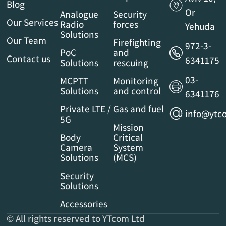
Blog
Or
Analogue
Security
Our Services
Radio
forces
Yehuda
Solutions
Our Team
Firefighting
972-3-
PoC
and
Contact us
6341175
Solutions
rescuing
03-
MCPTT
Monitoring
Solutions
and control
6341176
Private LTE /
Gas and fuel
info@ytco
5G
Mission
Body
Critical
Camera
System
Solutions
(MCS)
Security
Solutions
Accessories
© All rights reserved to YTcom Ltd