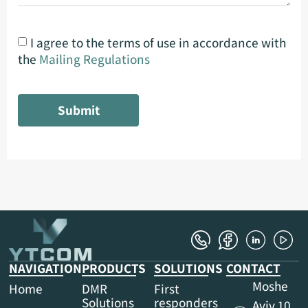
I agree to the terms of use in accordance with
the
Mailing Regulations
Submit
NAVIGATION
PRODUCTS
SOLUTIONS
CONTACT
Moshe
Home
DMR
First
Solutions
responders
Aviv 10,